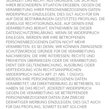
JEDERZEIT DAS RECHT, AUS GRÜNDEN, DIE SICH AUS
IHRER BESONDEREN SITUATION ERGEBEN, GEGEN DIE
VERARBEITUNG IHRER PERSONENBEZOGENEN DATEN
WIDERSPRUCH EINZULEGEN; DIES GILT AUCH FÜR EIN
AUF DIESE BESTIMMUNGEN GESTÜTZTES PROFILING. DIE
JEWEILIGE RECHTSGRUNDLAGE, AUF DENEN EINE
VERARBEITUNG BERUHT, ENTNEHMEN SIE DIESER
DATENSCHUTZERKLÄRUNG. WENN SIE WIDERSPRUCH
EINLEGEN, WERDEN WIR IHRE BETROFFENEN
PERSONENBEZOGENEN DATEN NICHT MEHR
VERARBEITEN, ES SEI DENN, WIR KÖNNEN ZWINGENDE
SCHUTZWÜRDIGE GRÜNDE FÜR DIE VERARBEITUNG
NACHWEISEN, DIE IHRE INTERESSEN, RECHTE UND
FREIHEITEN ÜBERWIEGEN ODER DIE VERARBEITUNG
DIENT DER GELTENDMACHUNG, AUSÜBUNG ODER
VERTEIDIGUNG VON RECHTSANSPRÜCHEN
(WIDERSPRUCH NACH ART. 21 ABS. 1 DSGVO).
WERDEN IHRE PERSONENBEZOGENEN DATEN
VERARBEITET, UM DIREKTWERBUNG ZU BETREIBEN, SO
HABEN SIE DAS RECHT, JEDERZEIT WIDERSPRUCH
GEGEN DIE VERARBEITUNG SIE BETREFFENDER
PERSONENBEZOGENER DATEN ZUM ZWECKE
DERARTIGER WERBUNG EINZULEGEN; DIES GILT AUCH
FÜR DAS PROFILING, SOWEIT ES MIT SOLCHER